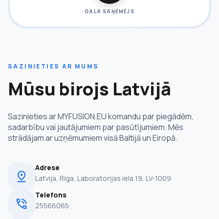
GALA SAŅĒMĒJS
SAZINIETIES AR MUMS
Mūsu birojs Latvijā
Sazinieties ar MYFUSION.EU komandu par piegādēm,
sadarbību vai jautājumiem par pasūtījumiem. Mēs
strādājam ar uzņēmumiem visā Baltijā un Eiropā.
Adrese
Latvija, Rīga, Laboratorijas iela 19, LV-1009
Telefons
25566065