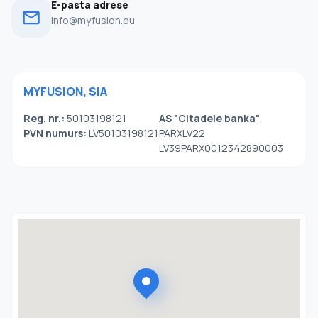
E-pasta adrese
info@myfusion.eu
MYFUSION, SIA
Reg. nr.:
50103198121
AS "Citadele banka"
,
PVN numurs:
LV50103198121
PARXLV22
LV39PARX0012342890003