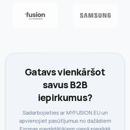
Gatavs vienkāršot
savus B2B
iepirkumus?
Sadarbojieties ar MYFUSION.EU un
apvienojiet pasūtījumus no dažādiem
Eiropas piegādātājiem vienā piegādē