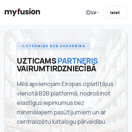
LV
Ieiet
ILGTERMIŅA B2B SADARBĪBA
UZTICAMS
PARTNERIS
VAIRUMTIRDZNIECĪBĀ
Mēs apvienojam Eiropas izplatītājus
vienotā B2B platformā, nodrošinot
elastīgus iepirkumus bez
minimālajiem pasūtījumiem un ar
centralizētu katalogu pārvaldību.