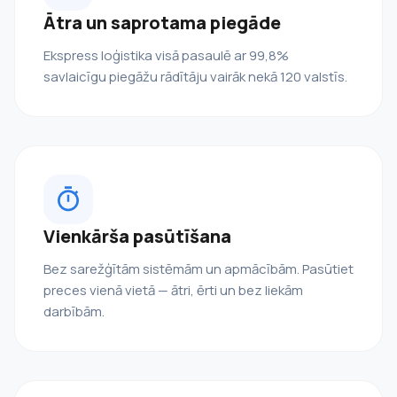
Ātra un saprotama piegāde
Ekspress loģistika visā pasaulē ar 99,8%
savlaicīgu piegāžu rādītāju vairāk nekā 120 valstīs.
Vienkārša pasūtīšana
Bez sarežģītām sistēmām un apmācībām. Pasūtiet
preces vienā vietā — ātri, ērti un bez liekām
darbībām.