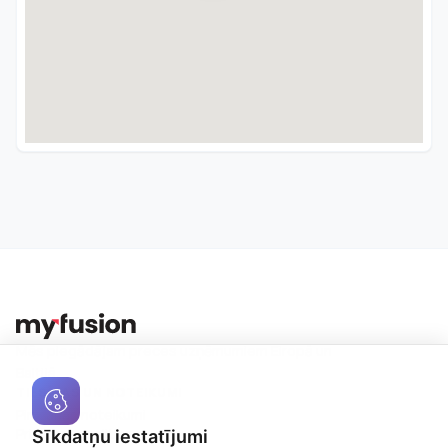
Mēs piegādājam preces uzņēmumiem Eiropā un
Baltijā.
TIESĪBAS UN NOTEIKUMI
Pirkšanas noteikumi
Privātuma politika
Sīkdatņu iestatījumi